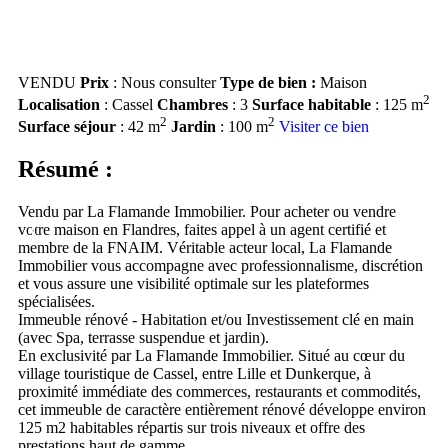
VENDU
Prix
: Nous consulter
Type de bien :
Maison
2
Localisation
: Cassel
Chambres
: 3
Surface habitable
: 125 m
2
2
Surface séjour
: 42 m
Jardin
: 100 m
Visiter ce bien
Résumé :
Vendu par La Flamande Immobilier. Pour acheter ou vendre
votre maison en Flandres, faites appel à un agent certifié et
membre de la FNAIM. Véritable acteur local, La Flamande
Immobilier vous accompagne avec professionnalisme, discrétion
et vous assure une visibilité optimale sur les plateformes
spécialisées.
Immeuble rénové - Habitation et/ou Investissement clé en main
(avec Spa, terrasse suspendue et jardin).
En exclusivité par La Flamande Immobilier. Situé au cœur du
village touristique de Cassel, entre Lille et Dunkerque, à
proximité immédiate des commerces, restaurants et commodités,
cet immeuble de caractère entièrement rénové développe environ
125 m2 habitables répartis sur trois niveaux et offre des
prestations haut de gamme.