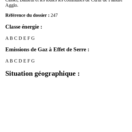
Agglo.
Référence du dossier :
247
Classe énergie :
A
B
C
D
E
F
G
Emissions de Gaz à Effet de Serre :
A
B
C
D
E
F
G
Situation géographique :