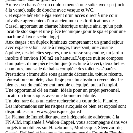
Au rez de chaussée : un couloir mène à une suite avec spa (inclus
à la vente), salle de douche avec vasque et WC.
Cet espace bénéficie également d’un accès direct à une cour
privative agrémentée d’un ancien mur des fortifications de
Cassel, apportant un charme historique unique ainsi qu'un petit
local de stockage et une pièce technique (pour le spa et pour une
machine à laver, sèche linge).
Aux étages : un duplex lumineux comprenant : un grand séjour
avec espace salon - salle à manger, traversant, une cuisine
équipée, des toilettes séparés, une terrasse suspendue, un jardin
insolite d’environ 100 m2 en hauteur.L’espace nuit se compose
d'un palier, d'une pièce technique (machine à laver), deux belles
chambres, une salle de bains complète des toilettes séparées.
Prestations : immeuble sous garantie décennale, toiture récente,
rénovation complète, chauffage par climatisation réversible. Le
bien est vendu entièrement meublé et équipé, prêt à l'emploi.
Une opportunité clé en main, idéale pour un projet personnel,
locatif ou touristique, avec une bonne rentabilité.
Un bien rare dans un cadre recherché au cœur de la Flandre.
Les informations sur les risques auxquels ce bien est exposé sont
disponibles sur : www.georisques.gouv.fr
La Flamande Immobilier agence indépendante adhérente à la
FNAIM, implantée à Wallon-Cappel, vous accompagne dans vos
projets immobiliers sur Hazebrouck, Morbecque, Steenvoorde,
Cassel, Bailleul et les toutes les communes de Cœur de Flandre