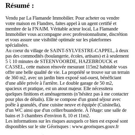
Résumé :
Vendu par La Flamande Immobilier. Pour acheter ou vendre
votre maison en Flandres, faites appel à un agent certifié et
membre de la FNAIM. Véritable acteur local, La Flamande
Immobilier vous accompagne avec professionnalisme, discrétion
et vous assure une visibilité optimale sur les plateformes
spécialisées.
Au coeur du village de SAINT-SYLVESTRE-CAPPEL, à deux
pas des commodités (boulangerie, écoles, artisans) et à seulement
5 à 10 minutes de STEENVOORDE, HAZEBROUCK et
CASSEL, cette maison rénovée mesurant 115m2 habitable vous
offre une belle qualité de vie. La propriété se trouve sur un terrain
de 360 m2, avec un jardin bien exposé sud-ouest, bénéficiant
d'une allée privée à l'arrière. Le double garage de 50 m2,
spacieux et pratique, est un atout majeur. Elle nécessitera
quelques finitions et aménagements (n’hésitez pas à me contacter
pour plus de détails). Elle se compose d'un grand séjour avec
poêle à granulés, d'une cuisine neuve et équipée (Cuisinella),
d'un WC ainsi que d'un cellier/buanderie. À l'étage: une salle de
bains et 3 chambres d'environ 8, 10 et 11m2.
Les informations sur les risques auxquels ce bien est exposé sont
disponibles sur le site Géorisques : www.georisques.gouv.fr