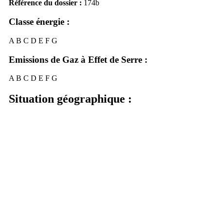
Référence du dossier :
174b
Classe énergie :
A
B
C
D
E
F
G
Emissions de Gaz à Effet de Serre :
A
B
C
D
E
F
G
Situation géographique :