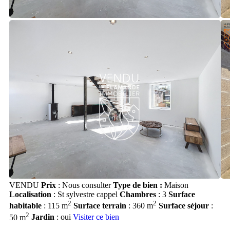
VENDU
Prix
: Nous consulter
Type de bien :
Maison
Localisation
: St sylvestre cappel
Chambres
: 3
Surface
2
2
habitable
: 115 m
Surface terrain
: 360 m
Surface séjour
:
2
50 m
Jardin
: oui
Visiter ce bien