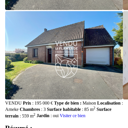
VENDU
Prix
: 195 000 €
Type de bien :
Maison
Localisation
:
2
Arneke
Chambres
: 3
Surface habitable
: 85 m
Surface
2
terrain
: 559 m
Jardin
: oui
Visiter ce bien
Résumé :