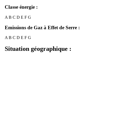
Classe énergie :
A
B
C
D
E
F
G
Emissions de Gaz à Effet de Serre :
A
B
C
D
E
F
G
Situation géographique :