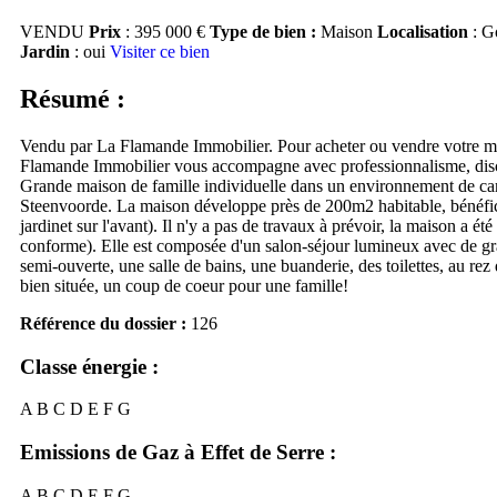
VENDU
Prix
: 395 000 €
Type de bien :
Maison
Localisation
: G
Jardin
: oui
Visiter ce bien
Résumé :
Vendu par La Flamande Immobilier. Pour acheter ou vendre votre mai
Flamande Immobilier vous accompagne avec professionnalisme, discrét
Grande maison de famille individuelle dans un environnement de c
Steenvoorde. La maison développe près de 200m2 habitable, bénéfici
jardinet sur l'avant). Il n'y a pas de travaux à prévoir, la maison a é
conforme). Elle est composée d'un salon-séjour lumineux avec de gra
semi-ouverte, une salle de bains, une buanderie, des toilettes, au re
bien située, un coup de coeur pour une famille!
Référence du dossier :
126
Classe énergie :
A
B
C
D
E
F
G
Emissions de Gaz à Effet de Serre :
A
B
C
D
E
F
G