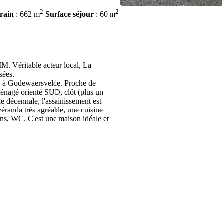
2
2
rrain
: 662 m
Surface séjour
: 60 m
M. Véritable acteur local, La
sées.
5. à Godewaersvelde. Proche de
ménagé orienté SUD, clôt (plus un
ie décennale, l'assainissement est
éranda trés agréable, une cuisine
ains, WC. C'est une maison idéale et