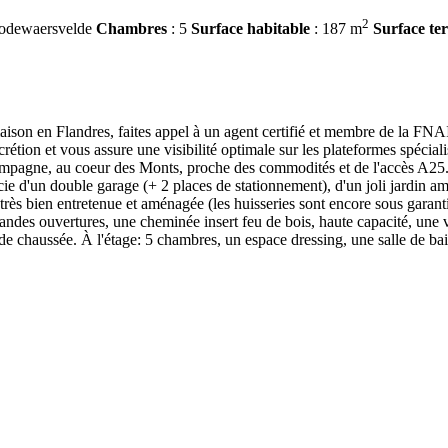
2
odewaersvelde
Chambres
: 5
Surface habitable
: 187 m
Surface te
son en Flandres, faites appel à un agent certifié et membre de la FNAI
ion et vous assure une visibilité optimale sur les plateformes spéciali
ampagne, au coeur des Monts, proche des commodités et de l'accès A2
e d'un double garage (+ 2 places de stationnement), d'un joli jardin a
té très bien entretenue et aménagée (les huisseries sont encore sous garant
ndes ouvertures, une cheminée insert feu de bois, haute capacité, une v
z de chaussée. À l'étage: 5 chambres, un espace dressing, une salle de b