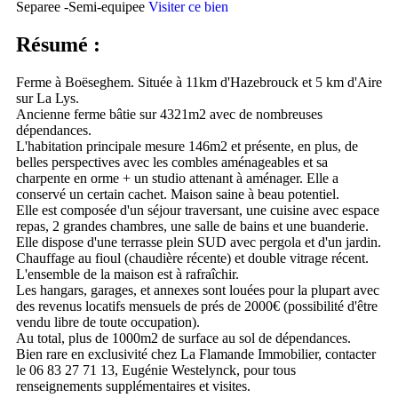
Separee -Semi-equipee
Visiter ce bien
Résumé :
Ferme à Boëseghem. Située à 11km d'Hazebrouck et 5 km d'Aire
sur La Lys.
Ancienne ferme bâtie sur 4321m2 avec de nombreuses
dépendances.
L'habitation principale mesure 146m2 et présente, en plus, de
belles perspectives avec les combles aménageables et sa
charpente en orme + un studio attenant à aménager. Elle a
conservé un certain cachet. Maison saine à beau potentiel.
Elle est composée d'un séjour traversant, une cuisine avec espace
repas, 2 grandes chambres, une salle de bains et une buanderie.
Elle dispose d'une terrasse plein SUD avec pergola et d'un jardin.
Chauffage au fioul (chaudière récente) et double vitrage récent.
L'ensemble de la maison est à rafraîchir.
Les hangars, garages, et annexes sont louées pour la plupart avec
des revenus locatifs mensuels de prés de 2000€ (possibilité d'être
vendu libre de toute occupation).
Au total, plus de 1000m2 de surface au sol de dépendances.
Bien rare en exclusivité chez La Flamande Immobilier, contacter
le 06 83 27 71 13, Eugénie Westelynck, pour tous
renseignements supplémentaires et visites.