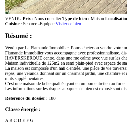
VENDU
Prix
: Nous consulter
Type de bien :
Maison
Localisatio
Cuisine
: Separee -Equipee
Visiter ce bien
Résumé :
Vendu par La Flamande Immobilier. Pour acheter ou vendre votre mai
Flamande Immobilier vous accompagne avec professionnalisme, discrét
HAVERSKERQUE centre, dans une rue calme avec vue sur les champ
Maison individuelle de 125m2 en semi plain-pied avec espace de stat
La maison est composée d'un hall d'entrée, une pièce de vie travers
repas, une véranda donnant sur un charmant jardin, une chambre et u
nuits supplémentaires.
C'est une maison de belle qualité ayant eu un bon entretien au fur e
Les informations sur les risques auxquels ce bien est exposé sont di
Référence du dossier :
180
Classe énergie :
A
B
C
D
E
F
G