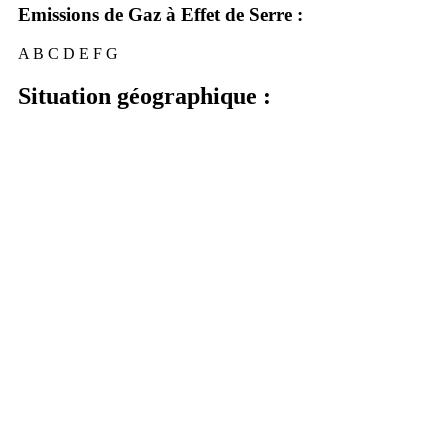
Emissions de Gaz à Effet de Serre :
A
B
C
D
E
F
G
Situation géographique :