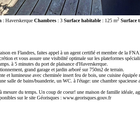
2
n
: Haverskerque
Chambres
: 3
Surface habitable
: 125 m
Surface t
son en Flandres, faites appel à un agent certifié et membre de la FNAI
ion et vous assure une visibilité optimale sur les plateformes spéciali
s. à 5 minutes du port de plaisance d'Haverskerque.
ionnement, grand garage et jardin arboré sur 750m2 de terrain.
ante et lumineuse avec cheminée insert feu de bois, une cuisine équipé
ne salle de bains/buanderie, un WC. à l'étage: une chambre spacieuse a
t à mesure du temps. Un coup de coeur! une maison de famille idéale, ag
sponibles sur le site Géorisques : www.georisques.gouv.fr